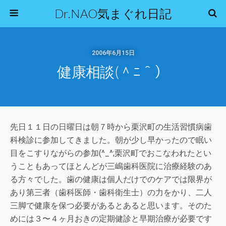
Dr.NAO気まぐれ日記
2006年6月15日
健康相談(＾ﾆ＾）
先日１１日の日曜日は朝７時から栗沢町の生活習慣病歯
科検診に参加してきました。朝が少し早かったので眠い
目をこすりながらの参加(^_^;栗沢町でおこなわれたとい
うこともあってほとんどが三嶋歯科医院に治療経験のあ
る方々でした。歯の健康は個人だけでのケアでは限界が
あり第三者（歯科医師・歯科衛生士）の力をかり、二人
三脚で健康を保つ必要があるとあると思います。そのた
めには３〜４ヶ月おきの定期健診と早期治療が必要です