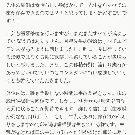
先生の症例は素晴らしい物ばかりで、先生ならすべての
歯が保存できるのでは？！と思ってしまうほどすごいで
す！！
自分も歯牙移植を行いますが、まだまだすべてが成功し
ている訳ではありません。月星先生の診療はすべてエビ
デンスがあるように感じましたし、昨日・今日行ってい
る治療ではなく長期に観察し考察していることが素晴ら
しいと感じました。また、この移植分野は流行り廃れが
あってはいけなくいつもコンスタンに行い勉強していく
ことも教えていただきました。
外傷歯は、誰も予期しない瞬間に事故が起きます。歯の
脱臼や破折も同様です。しかし、30分から1時間以内な
ら元に戻ることが期待できます。詳しく書けば《歯根膜
が死ななければ！》 もし、牛乳があれば保存液の代わ
りをしますので6時間は歯根膜は生きている様です。牛
乳がなければ口の中に（ほっぺた側や抜けた部分に差し