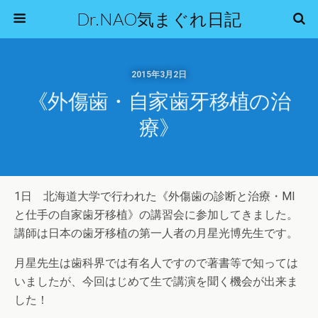
Dr.NAO気まぐれ日記
2015年3月2日
《外傷歯・自家歯牙移植の治
療》
1日 北海道大学で行われた《外傷歯の診断と治療・MI
と仕手の自家歯牙移植》の講習会に参加してきました。
講師は日本の歯牙移植の第一人者の月星光博先生です。
月星先生は歯科界では有名人ですので著書等で知っては
いましたが、今回はじめて生で講演を聞く機会が出来ま
した！