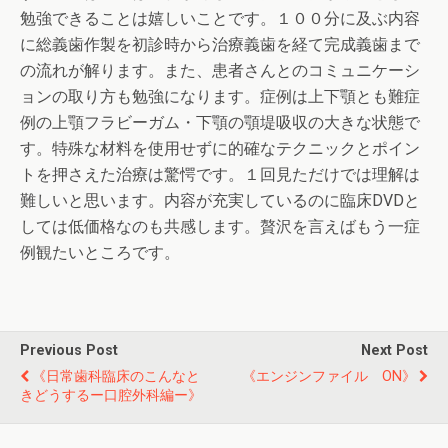
勉強できることは嬉しいことです。１００分に及ぶ内容
に総義歯作製を初診時から治療義歯を経て完成義歯まで
の流れが解ります。また、患者さんとのコミュニケーシ
ョンの取り方も勉強になります。症例は上下顎とも難症
例の上顎フラビーガム・下顎の顎堤吸収の大きな状態で
す。特殊な材料を使用せずに的確なテクニックとポイン
トを押さえた治療は驚愕です。１回見ただけでは理解は
難しいと思います。内容が充実しているのに臨床DVDと
しては低価格なのも共感します。贅沢を言えばもう一症
例観たいところです。
Previous Post
Next Post
《日常歯科臨床のこんなと
《エンジンファイル ON》
きどうするー口腔外科編ー》