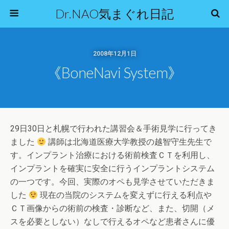
Dr.NAO気まぐれ日記
2008年12月1日
《BoneNavi System》
29日30日と札幌で行われた講習会＆手術見学に行ってき
ました
講師は北海道医療大学教授の越智守生先生で
す。インプラント治療における術前検査ＣＴを利用し、
インプラントを確実に安全に行うインプラントシステム
の一つです。今回、実際のオペも見学させていただきま
した
現在の当院のシステムを変えずに行える利点や
ＣＴ画像からの術前の検査・診断など、また、切開（メ
スを必要としない）なしで行えるオペなど患者さんに優