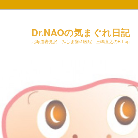
メ
イ
ン
Dr.NAOの気まぐれ日記
コ
北海道岩見沢 みしま歯科医院 三嶋直之のBｌog
ン
テ
ン
ツ
へ
移
動