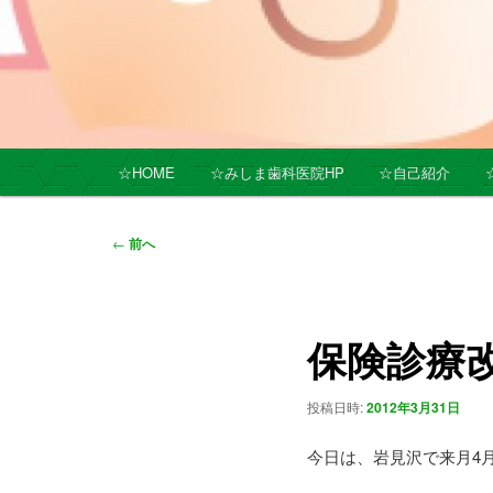
メ
☆HOME
☆みしま歯科医院HP
☆自己紹介
イ
ン
メ
投
←
前へ
ニ
稿
ュ
ナ
ー
ビ
保険診療
ゲ
ー
シ
投稿日時:
2012年3月31日
ョ
ン
今日は、岩見沢で来月4