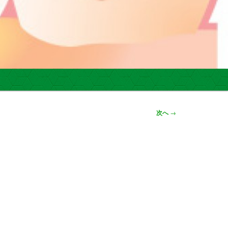
次へ
→
。