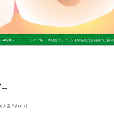
☆24時間メール
☆2027年 日本口腔インプラント学会認定講習会のご案内
>_
大雪です(>_<)