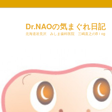
メ
イ
ン
Dr.NAOの気まぐれ日記
コ
北海道岩見沢 みしま歯科医院 三嶋直之のBｌog
ン
テ
ン
ツ
へ
移
動