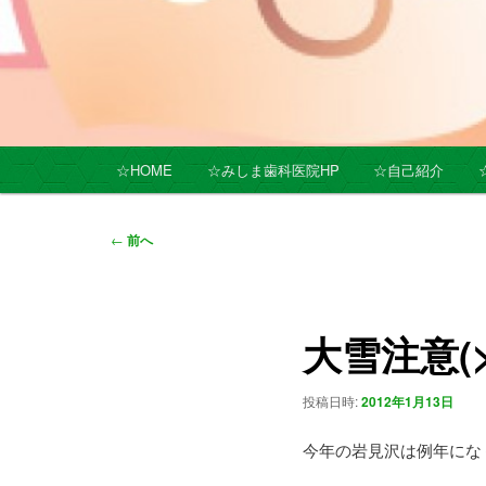
メ
☆HOME
☆みしま歯科医院HP
☆自己紹介
イ
ン
メ
投
←
前へ
ニ
稿
ュ
ナ
ー
ビ
大雪注意(
ゲ
ー
シ
投稿日時:
2012年1月13日
ョ
ン
今年の岩見沢は例年になく