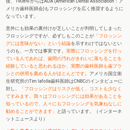
後、1908年からはADA (American Dental Association：ア
メリカ歯科医師会)もフロッシングを広く推奨するように
なっています。
意外にも効果の裏付けが乏しいことが判明してしまった
フロッシングですが、必ずしもこのことが
「フロッシン
グには意味がない」という結論
を示すわけではないとい
うのも、一方では事実です。
実際にフロッシングを行っ
ている人であれば、歯間の汚れがきれいに落ちることを
経験していると思われるほか、実際の歯科医師も歯ブラ
シとの併用を薦める人がほとんどです
。アメリカ国立衛
生研究所のTim Iafolla歯科医師はCNBCのインタビューに
対し、
「フロッシングはリスクが低く、コストも少なく
てすみます。我々はフロッシングには効果があることを
知っているので、人々にもフロッシングを気兼ねなしに
勧めることができます」
と語っています。（インターネ
ットニュースより）