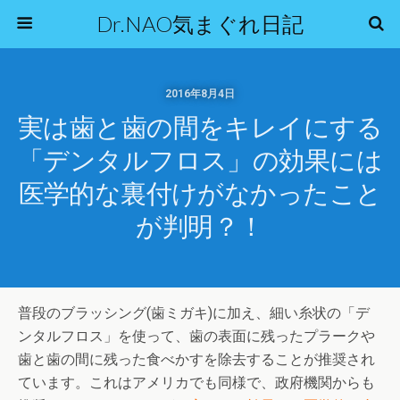
Dr.NAO気まぐれ日記
2016年8月4日
実は歯と歯の間をキレイにする
「デンタルフロス」の効果には
医学的な裏付けがなかったこと
が判明？！
普段のブラッシング(歯ミガキ)に加え、細い糸状の「デ
ンタルフロス」を使って、歯の表面に残ったプラークや
歯と歯の間に残った食べかすを除去することが推奨され
ています。これはアメリカでも同様で、政府機関からも