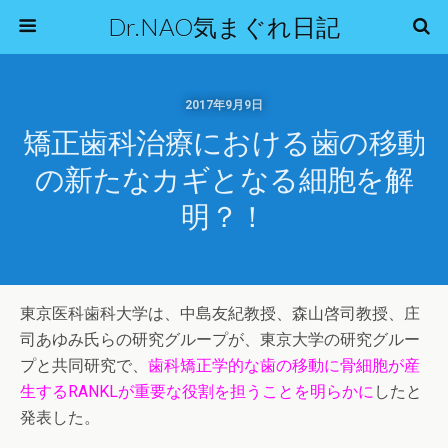
Dr.NAO気まぐれ日記
2017年9月9日
矯正歯科治療における歯の移動
の新たなカギとなる細胞を解
明？！
東京医科歯科大学は、中島友紀教授、森山啓司教授、庄
司あゆみ氏らの研究グループが、東京大学の研究グルー
プと共同研究で、
歯科矯正学的な歯の移動に骨細胞が産
生するRANKLが重要な役割を担うことを明らかに
したと
発表した。