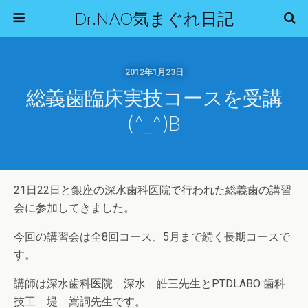
Dr.NAO気まぐれ日記
2012年1月23日
総義歯臨床実技コースを受講
(^_^)b
21日22日と銀座の深水歯科医院で行われた総義歯の講習
会に参加してきました。
今回の講習会は全8回コース、5月まで続く長期コースで
す。
講師は深水歯科医院 深水 皓三先生とPTDLABO 歯科
技工 堤 嵩詞先生です。