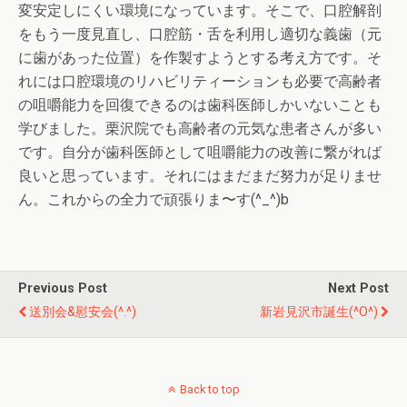
変安定しにくい環境になっています。そこで、口腔解剖
をもう一度見直し、口腔筋・舌を利用し適切な義歯（元
に歯があった位置）を作製すようとする考え方です。そ
れには口腔環境のリハビリティーションも必要で高齢者
の咀嚼能力を回復できるのは歯科医師しかいないことも
学びました。栗沢院でも高齢者の元気な患者さんが多い
です。自分が歯科医師として咀嚼能力の改善に繋がれば
良いと思っています。それにはまだまだ努力が足りませ
ん。これからの全力で頑張りま〜す(^_^)b
Previous Post
Next Post
送別会&慰安会(^.^)
新岩見沢市誕生(^O^)
Back to top