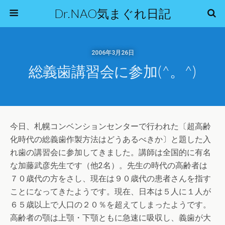
Dr.NAO気まぐれ日記
2006年3月26日
総義歯講習会に参加(^。^)
今日、札幌コンベンションセンターで行われた〔超高齢
化時代の総義歯作製方法はどうあるべきか〕と題した入
れ歯の講習会に参加してきました。講師は全国的に有名
な加藤武彦先生です（他2名）。先生の時代の高齢者は
７０歳代の方をさし、現在は９０歳代の患者さんを指す
ことになってきたようです。現在、日本は５人に１人が
６５歳以上で人口の２０％を超えてしまったようです。
高齢者の顎は上顎・下顎ともに急速に吸収し、義歯が大