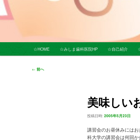
メ
☆HOME
☆みしま歯科医院HP
☆自己紹介
イ
ン
メ
投
←
前へ
ニ
稿
ュ
ナ
ー
ビ
美味しい
ゲ
ー
シ
投稿日時:
2005年5月23日
ョ
ン
講習会のお昼休みにはお
科大学の講習会は何回か