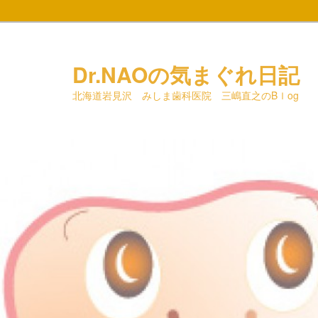
メ
イ
ン
Dr.NAOの気まぐれ日記
コ
北海道岩見沢 みしま歯科医院 三嶋直之のBｌog
ン
テ
ン
ツ
へ
移
動